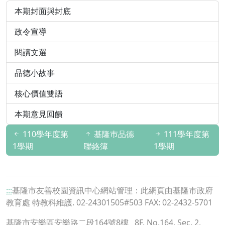
本期封面與封底
政令宣導
閱讀文選
品德小故事
核心價值雙語
本期意見回饋
110學年度第
基隆巿品德
111學年度第
1學期
聯絡簿
1學期
:::
基隆市友善校園資訊中心網站管理：此網頁由基隆市政府
教育處 特教科維護. 02-24301505#503 FAX: 02-2432-5701
基隆市安樂區安樂路二段164號8樓
8F. No.164, Sec. 2,